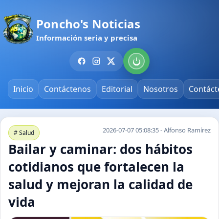
Poncho's Noticias
Información seria y precisa
Inicio
Contáctenos
Editorial
Nosotros
Contáct
2026-07-07 05:08:35 - Alfonso Ramírez
# Salud
Bailar y caminar: dos hábitos
cotidianos que fortalecen la
salud y mejoran la calidad de
vida