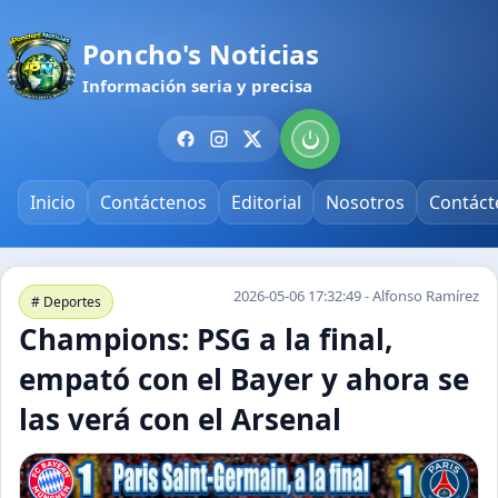
Poncho's Noticias
Información seria y precisa
Inicio
Contáctenos
Editorial
Nosotros
Contáct
2026-05-06 17:32:49 - Alfonso Ramírez
# Deportes
Champions: PSG a la final,
empató con el Bayer y ahora se
las verá con el Arsenal