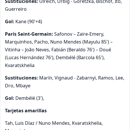
Sustituciones:
Ulreich, Urbig - Goretzka, Bischof, Ito,
Guerreiro
Gol:
Kane (90'+4)
París Saint-Germain:
Safonov – Zaïre-Emery,
Marquinhos, Pacho, Nuno Mendes (Mayulu 85') –
Vitinha – João Neves, Fabián (Beraldo 76') – Doué
(Lucas Hernández 76'), Dembélé (Barcola 65'),
Kvaratskhelia
Sustituciones:
Marín, Vignaud - Zabarnyi, Ramos, Lee,
Dro, Mbaye
Gol:
Dembélé (3'),
Tarjetas amarillas
Tah, Luis Díaz / Nuno Mendes, Kvaratskhelia,