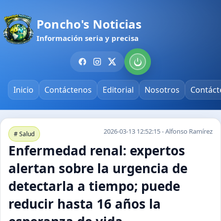
Poncho's Noticias
Información seria y precisa
Inicio
Contáctenos
Editorial
Nosotros
Contáct
2026-03-13 12:52:15 - Alfonso Ramírez
# Salud
Enfermedad renal: expertos
alertan sobre la urgencia de
detectarla a tiempo; puede
reducir hasta 16 años la