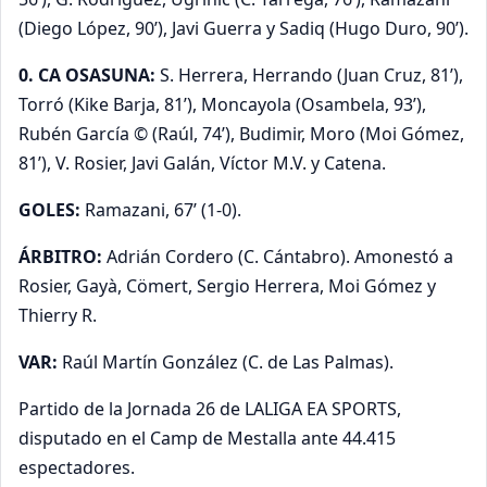
(Diego López, 90’), Javi Guerra y Sadiq (Hugo Duro, 90’).
0. CA OSASUNA:
S. Herrera, Herrando (Juan Cruz, 81’),
Torró (Kike Barja, 81’), Moncayola (Osambela, 93’),
Rubén García © (Raúl, 74’), Budimir, Moro (Moi Gómez,
81’), V. Rosier, Javi Galán, Víctor M.V. y Catena.
GOLES:
Ramazani, 67’ (1-0).
ÁRBITRO:
Adrián Cordero (C. Cántabro). Amonestó a
Rosier, Gayà, Cömert, Sergio Herrera, Moi Gómez y
Thierry R.
VAR:
Raúl Martín González (C. de Las Palmas).
Partido de la Jornada 26 de LALIGA EA SPORTS,
disputado en el Camp de Mestalla ante 44.415
espectadores.