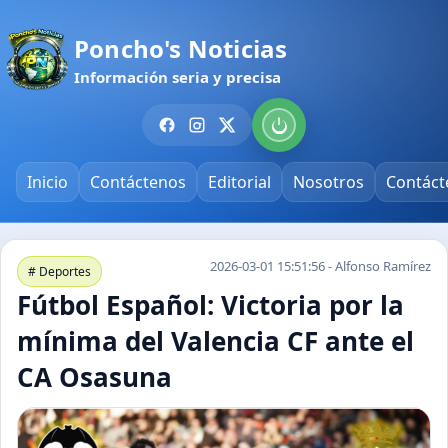
Poncho's Noticias
Información seria y precisa
Inicio
Contáctenos
Editorial
Nosotros
Contáct
2026-03-01 15:51:56 - Alfonso Ramírez
# Deportes
Fútbol Español: Victoria por la
mínima del Valencia CF ante el
CA Osasuna