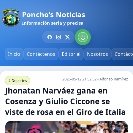
Poncho's Noticias
Información seria y precisa
Inicio
Contáctenos
Editorial
Nosotros
Contáct
2026-05-12 21:52:52 - Alfonso Ramírez
# Deportes
Jhonatan Narváez gana en
Cosenza y Giulio Ciccone se
viste de rosa en el Giro de Italia