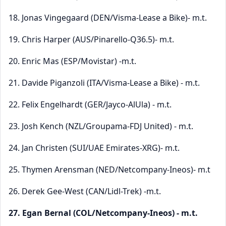
18. Jonas Vingegaard (DEN/Visma-Lease a Bike)- m.t.
19. Chris Harper (AUS/Pinarello-Q36.5)- m.t.
20. Enric Mas (ESP/Movistar) -m.t.
21. Davide Piganzoli (ITA/Visma-Lease a Bike) - m.t.
22. Felix Engelhardt (GER/Jayco-AlUla) - m.t.
23. Josh Kench (NZL/Groupama-FDJ United) - m.t.
24. Jan Christen (SUI/UAE Emirates-XRG)- m.t.
25. Thymen Arensman (NED/Netcompany-Ineos)- m.t
26. Derek Gee-West (CAN/Lidl-Trek) -m.t.
27. Egan Bernal (COL/Netcompany-Ineos) - m.t.