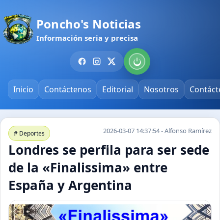
Poncho's Noticias
Información seria y precisa
Inicio
Contáctenos
Editorial
Nosotros
Contáct
2026-03-07 14:37:54 - Alfonso Ramírez
# Deportes
Londres se perfila para ser sede
de la «Finalissima» entre
España y Argentina