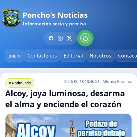
Poncho's Noticias
Información seria y precisa
Inicio
Contáctenos
Editorial
Nosotros
Contáct
2026-06-13 10:46:51 - Alfonso Ramírez
# Notimundo
Alcoy, joya luminosa, desarma
el alma y enciende el corazón