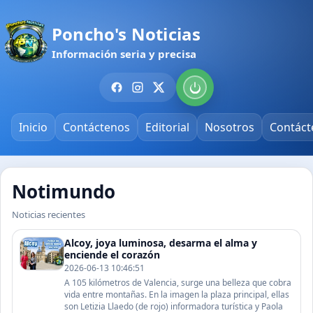
Poncho's Noticias
Información seria y precisa
Inicio
Contáctenos
Editorial
Nosotros
Contáct
Notimundo
Noticias recientes
Alcoy, joya luminosa, desarma el alma y
enciende el corazón
2026-06-13 10:46:51
A 105 kilómetros de Valencia, surge una belleza que cobra
vida entre montañas. En la imagen la plaza principal, ellas
son Letizia Llaedo (de rojo) informadora turística y Paola