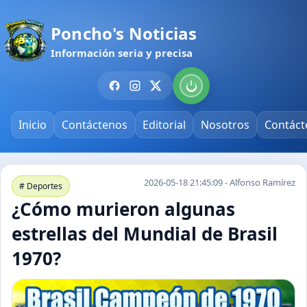
Poncho's Noticias
Información seria y precisa
Inicio
Contáctenos
Editorial
Nosotros
Contáct
2026-05-18 21:45:09 - Alfonso Ramírez
# Deportes
¿Cómo murieron algunas
estrellas del Mundial de Brasil
1970?