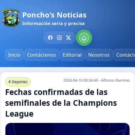
Poncho's Noticias
Información seria y precisa
Inicio
Contáctenos
Editorial
Nosotros
Contáct
2026-04-16 00:34:46 - Alfonso Ramírez
# Deportes
Fechas confirmadas de las
semifinales de la Champions
League