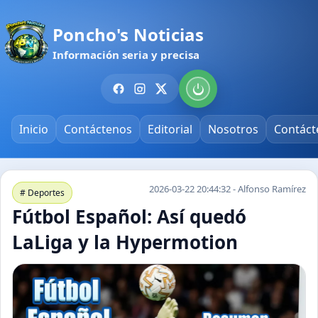
Poncho's Noticias
Información seria y precisa
Inicio
Contáctenos
Editorial
Nosotros
Contáct
2026-03-22 20:44:32 - Alfonso Ramírez
# Deportes
Fútbol Español: Así quedó
LaLiga y la Hypermotion