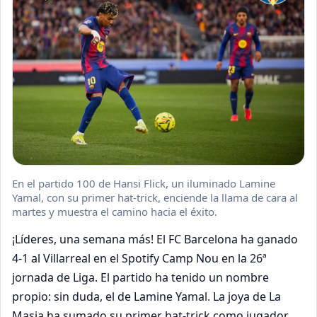
En el partido 100 de Hansi Flick, un iluminado Lamine
Yamal, con su primer hat-trick, enciende la llama de cara al
martes y muestra el camino hacia el éxito.
¡Líderes, una semana más! El FC Barcelona ha ganado
4-1 al Villarreal en el Spotify Camp Nou en la 26ª
jornada de Liga. El partido ha tenido un nombre
propio: sin duda, el de Lamine Yamal. La joya de La
Masia ha sumado su primer hat-trick como jugador