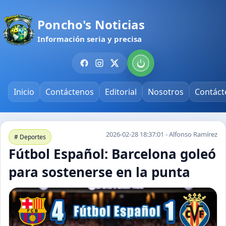
Poncho's Noticias
Información seria y precisa
Inicio
Contáctenos
Editorial
Nosotros
Contáct
2026-02-28 18:37:01 - Alfonso Ramírez
# Deportes
Fútbol Español: Barcelona goleó
para sostenerse en la punta