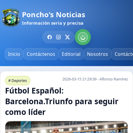
Poncho's Noticias
Información seria y precisa
Inicio
Contáctenos
Editorial
Nosotros
Contáct
2026-03-15 21:29:39 - Alfonso Ramírez
# Deportes
Fútbol Español:
Barcelona.Triunfo para seguir
como líder