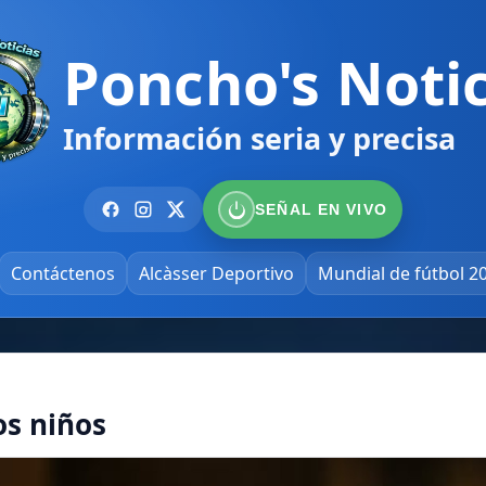
Poncho's Notic
Información seria y precisa
SEÑAL EN VIVO
Contáctenos
Alcàsser Deportivo
Mundial de fútbol 2
os niños