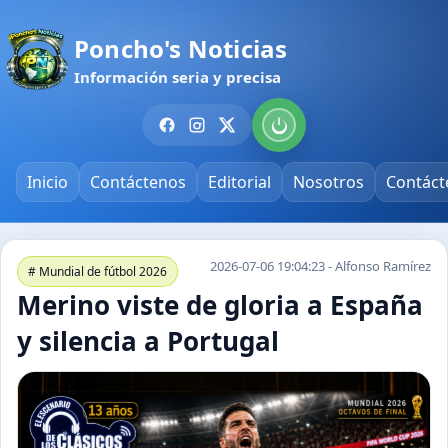
Poncho's Noticias
Información seria y precisa
Inicio
Contáctenos
Editorial
Nosotros
Contáct
2026-07-06 19:04:23 - Alfonso Ramírez
# Mundial de fútbol 2026
Merino viste de gloria a España
y silencia a Portugal