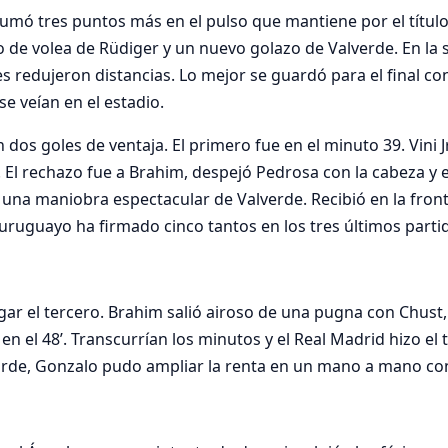
sumó tres puntos más en el pulso que mantiene por el título
to de volea de Rüdiger y un nuevo golazo de Valverde. En la
tes redujeron distancias. Lo mejor se guardó para el final c
e veían en el estadio.
dos goles de ventaja. El primero fue en el minuto 39. Vini Jr
l rechazo fue a Brahim, despejó Pedrosa con la cabeza y el e
on una maniobra espectacular de Valverde. Recibió en la fron
 uruguayo ha firmado cinco tantos en los tres últimos parti
 el tercero. Brahim salió airoso de una pugna con Chust, qu
el 48’. Transcurrían los minutos y el Real Madrid hizo el t
rde, Gonzalo pudo ampliar la renta en un mano a mano con