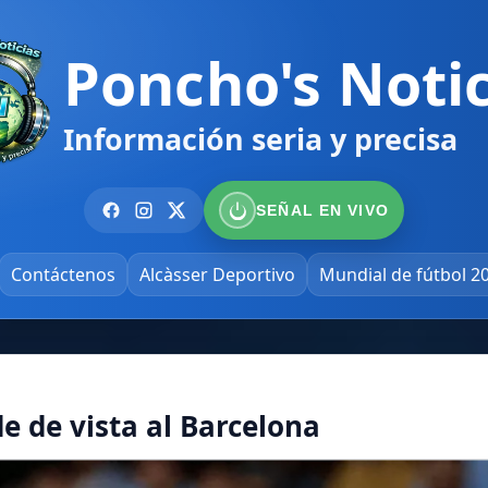
Poncho's Notic
Información seria y precisa
SEÑAL EN VIVO
Contáctenos
Alcàsser Deportivo
Mundial de fútbol 2
e de vista al Barcelona