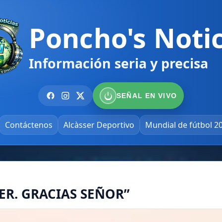
Poncho's Notic
Información seria y precisa
SEÑAL EN VIVO
Contáctenos
Alcàsser Deportivo
Mundial de fútbol 2
ER. GRACIAS SEÑOR”